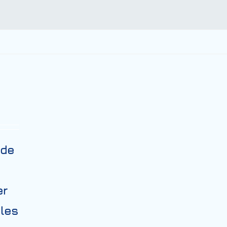
 de
er
bles