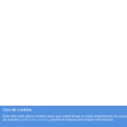
Uso de cookies
Este sitio web utiliza cookies para que usted tenga la mejor experiencia de us
de nuestra
política de cookies
, pinche el enlace para mayor información.