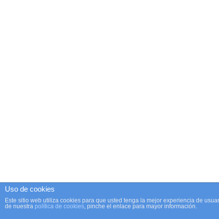
Uso de cookies
Este sitio web utiliza cookies para que usted tenga la mejor experiencia de us
de nuestra
política de cookies
, pinche el enlace para mayor información.