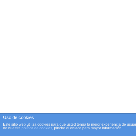
Uso de cookies
Este sitio web utiliza cookies para que usted tenga la mejor experiencia de us
de nuestra
política de cookies
, pinche el enlace para mayor información.