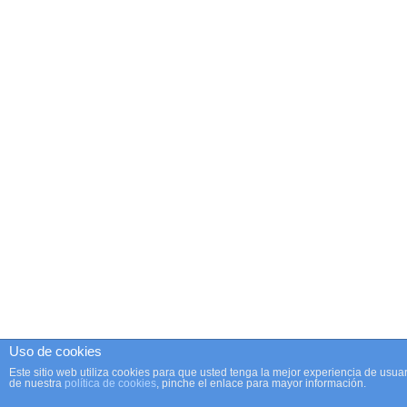
Uso de cookies
Este sitio web utiliza cookies para que usted tenga la mejor experiencia de us
de nuestra
política de cookies
, pinche el enlace para mayor información.