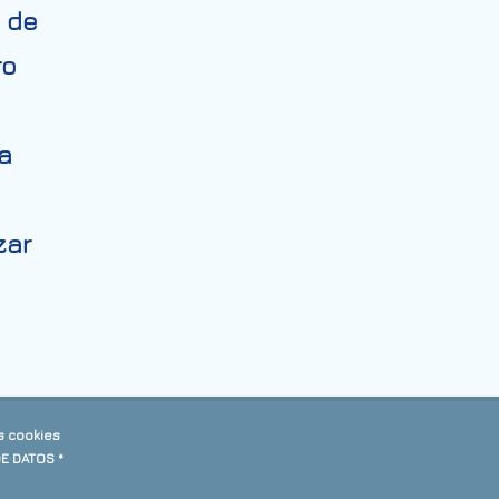
 de
ro
a
zar
s cookies
DE DATOS *