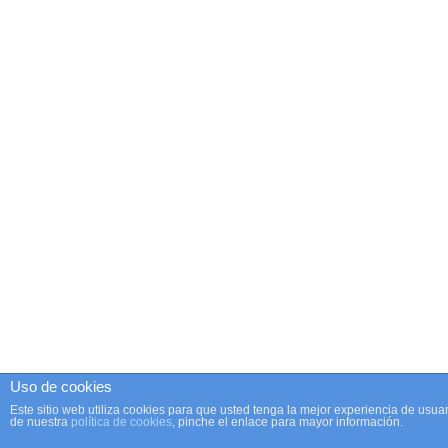
Uso de cookies
Este sitio web utiliza cookies para que usted tenga la mejor experiencia de us
de nuestra
política de cookies
, pinche el enlace para mayor información.