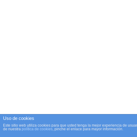
Uso de cookies
Este sitio web utiliza cookies para que usted tenga la mejor experiencia de us
de nuestra
política de cookies
, pinche el enlace para mayor información.