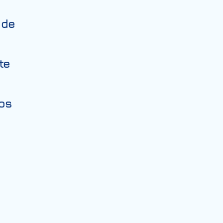
 de
te
os