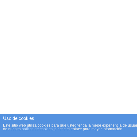
Uso de cookies
Este sitio web utiliza cookies para que usted tenga la mejor experiencia de us
de nuestra
política de cookies
, pinche el enlace para mayor información.