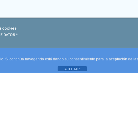
s cookies
DE DATOS *
uario. Si continúa navegando está dando su consentimiento para la aceptación de l
ACEPTAR