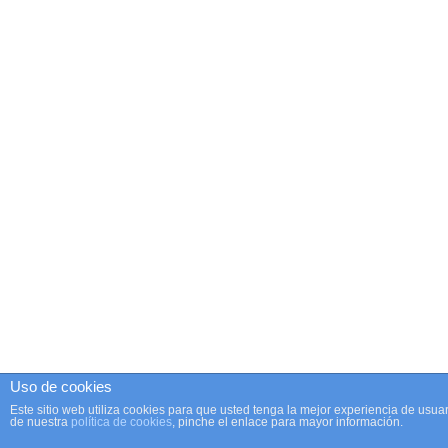
Uso de cookies
Este sitio web utiliza cookies para que usted tenga la mejor experiencia de us
de nuestra
política de cookies
, pinche el enlace para mayor información.