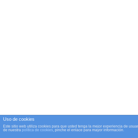
Uso de cookies
Este sitio web utiliza cookies para que usted tenga la mejor experiencia de us
de nuestra
política de cookies
, pinche el enlace para mayor información.