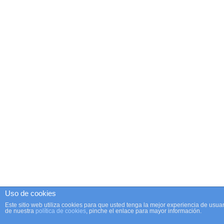
Uso de cookies
Este sitio web utiliza cookies para que usted tenga la mejor experiencia de us
de nuestra
política de cookies
, pinche el enlace para mayor información.