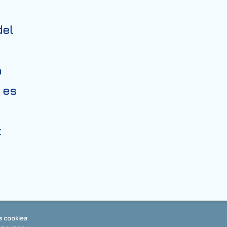
del
a
 es
.
s cookies