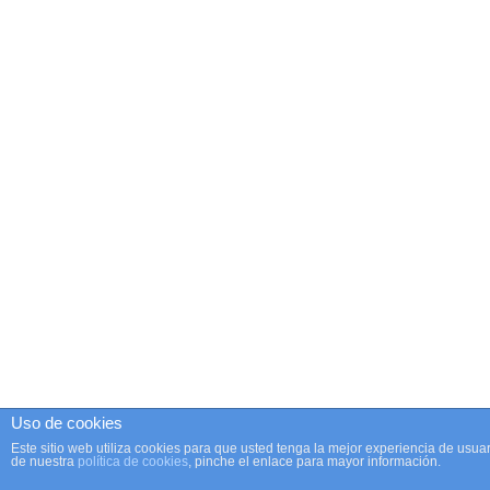
Uso de cookies
Este sitio web utiliza cookies para que usted tenga la mejor experiencia de us
de nuestra
política de cookies
, pinche el enlace para mayor información.