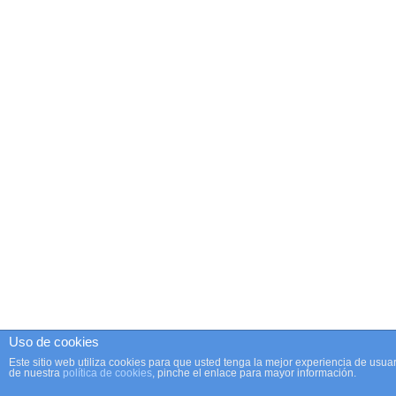
Uso de cookies
Este sitio web utiliza cookies para que usted tenga la mejor experiencia de us
de nuestra
política de cookies
, pinche el enlace para mayor información.