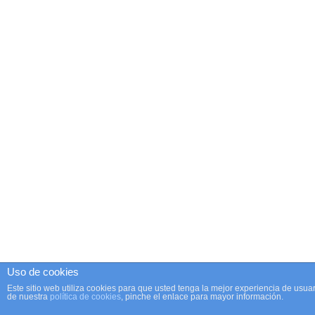
Uso de cookies
Este sitio web utiliza cookies para que usted tenga la mejor experiencia de us
de nuestra
política de cookies
, pinche el enlace para mayor información.