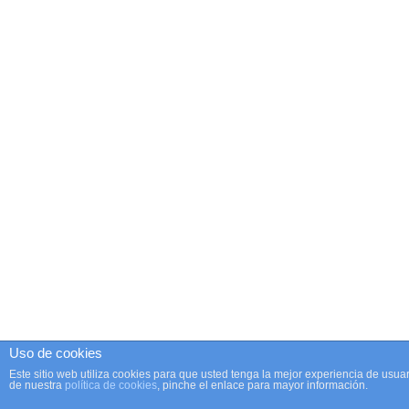
Uso de cookies
Este sitio web utiliza cookies para que usted tenga la mejor experiencia de us
de nuestra
política de cookies
, pinche el enlace para mayor información.