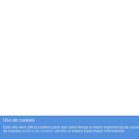
Uso de cookies
Este sitio web utiliza cookies para que usted tenga la mejor experiencia de us
de nuestra
política de cookies
, pinche el enlace para mayor información.