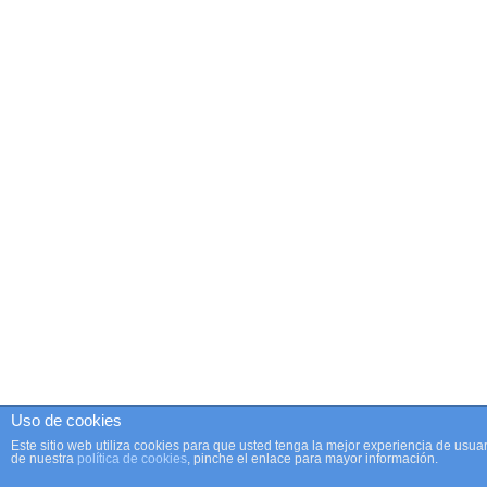
Uso de cookies
Este sitio web utiliza cookies para que usted tenga la mejor experiencia de us
de nuestra
política de cookies
, pinche el enlace para mayor información.