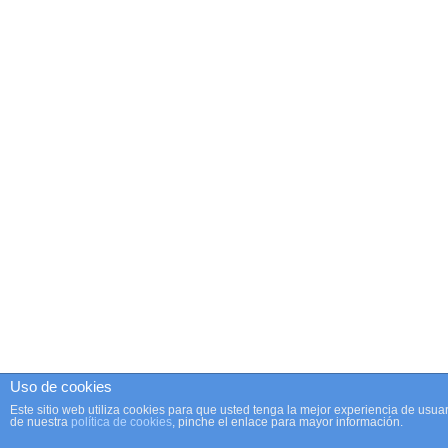
Uso de cookies
Este sitio web utiliza cookies para que usted tenga la mejor experiencia de us
de nuestra
política de cookies
, pinche el enlace para mayor información.