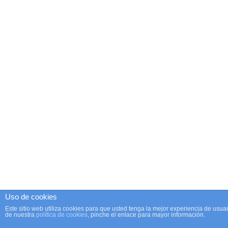
Uso de cookies
Este sitio web utiliza cookies para que usted tenga la mejor experiencia de us
de nuestra
política de cookies
, pinche el enlace para mayor información.