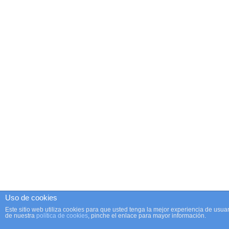
Uso de cookies
Este sitio web utiliza cookies para que usted tenga la mejor experiencia de us
de nuestra
política de cookies
, pinche el enlace para mayor información.