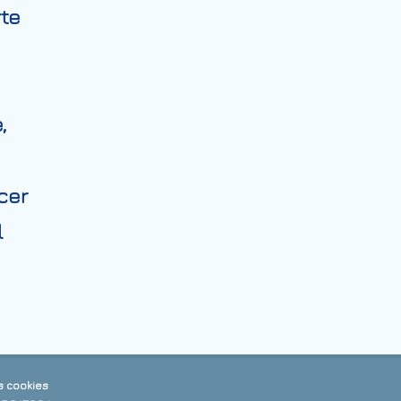
rte
,
cer
l
s cookies