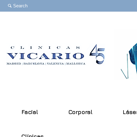
Facial
Corporal
Láse
Clínicas