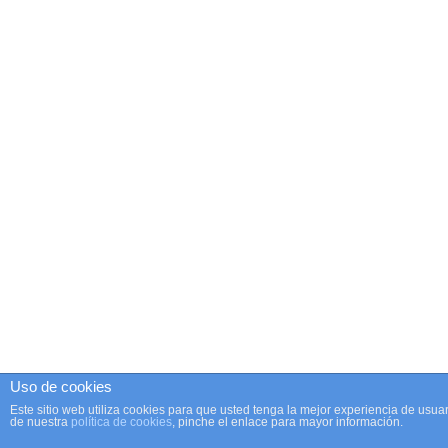
Uso de cookies
Este sitio web utiliza cookies para que usted tenga la mejor experiencia de us
de nuestra
política de cookies
, pinche el enlace para mayor información.