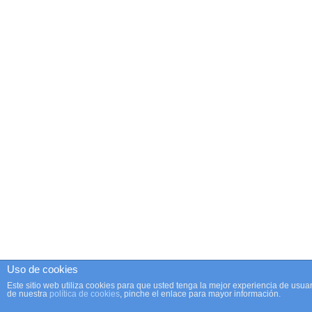
Uso de cookies
Este sitio web utiliza cookies para que usted tenga la mejor experiencia de us
de nuestra
política de cookies
, pinche el enlace para mayor información.